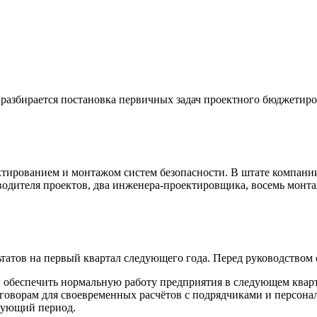
азбирается постановка первичных задач проектного бюджетиров
рованием и монтажом систем безопасности. В штате компании 
оводителя проектов, два инженера-проектировщика, восемь монт
атов на первый квартал следующего года. Перед руководством 
ы обеспечить нормальную работу предприятия в следующем кварт
говорам для своевременных расчётов с подрядчиками и персона
дующий период.