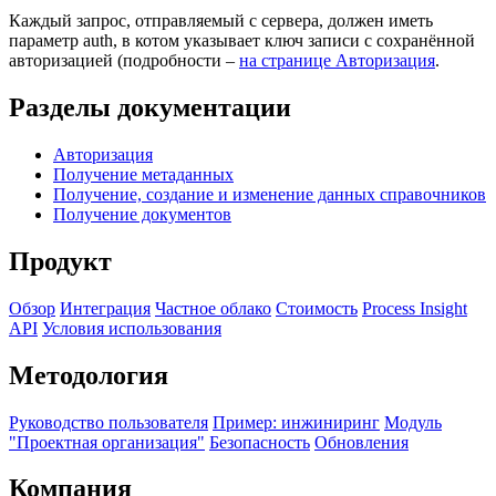
Каждый запрос, отправляемый с сервера, должен иметь
параметр auth, в котом указывает ключ записи с сохранённой
авторизацией (подробности –
на странице Авторизация
.
Разделы документации
Авторизация
Получение метаданных
Получение, создание и изменение данных справочников
Получение документов
Продукт
Обзор
Интеграция
Частное облако
Стоимость
Process Insight
API
Условия использования
Методология
Руководство пользователя
Пример: инжиниринг
Модуль
"Проектная организация"
Безопасность
Обновления
Компания